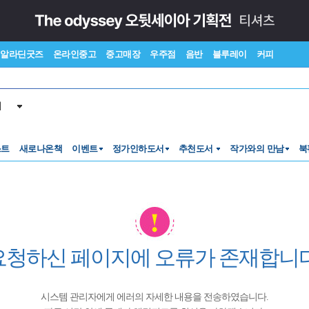
알라딘굿즈
온라인중고
중고매장
우주점
음반
블루레이
커피
서
스트
새로나온책
이벤트
정가인하도서
추천도서
작가와의 만남
북
요청하신 페이지에 오류가 존재합니다
시스템 관리자에게 에러의 자세한 내용을 전송하였습니다.