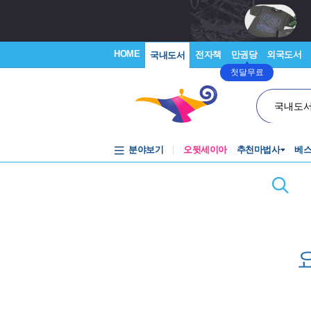
HOME
전자책
만권당
외국도서
국내도서
첫달무료
국내도
분야보기
오뒷세이아
추천마법사
베