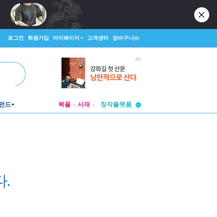
로그인
회원가입
마이페이지
고객센터
장바구니
(0)
투비컨티뉴드
펀드
북플
서재
창작플랫폼
투비컨티뉴드
.