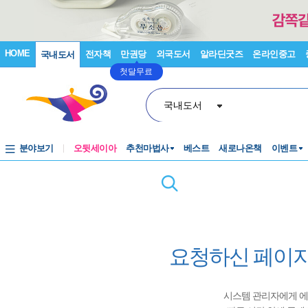
HOME
전자책
만권당
외국도서
알라딘굿즈
온라인중고
국내도서
첫달무료
국내도서
분야보기
오뒷세이아
추천마법사
베스트
새로나온책
이벤트
요청하신 페이지
시스템 관리자에게 에