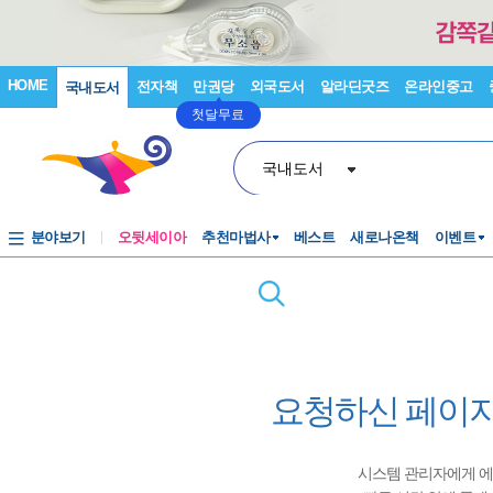
HOME
전자책
만권당
외국도서
알라딘굿즈
온라인중고
국내도서
첫달무료
국내도서
분야보기
오뒷세이아
추천마법사
베스트
새로나온책
이벤트
요청하신 페이지
시스템 관리자에게 에