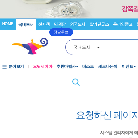
HOME
전자책
만권당
외국도서
알라딘굿즈
온라인중고
국내도서
첫달무료
국내도서
분야보기
오뒷세이아
추천마법사
베스트
새로나온책
이벤트
요청하신 페이지
시스템 관리자에게 에