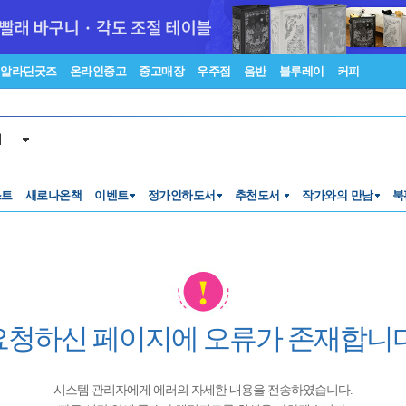
알라딘굿즈
온라인중고
중고매장
우주점
음반
블루레이
커피
서
스트
새로나온책
이벤트
정가인하도서
추천도서
작가와의 만남
북
요청하신 페이지에 오류가 존재합니다
시스템 관리자에게 에러의 자세한 내용을 전송하였습니다.