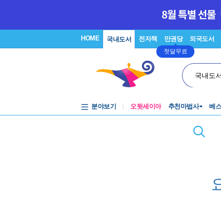
HOME
전자책
만권당
외국도서
국내도서
첫달무료
국내도
분야보기
오뒷세이아
추천마법사
베