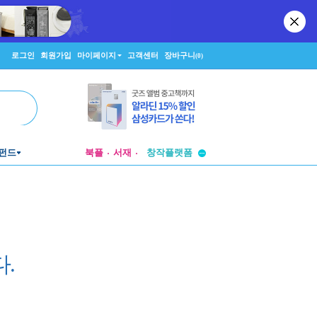
로그인
회원가입
마이페이지
고객센터
장바구니
(0)
투비컨티뉴드
펀드
북플
서재
창작플랫폼
투비컨티뉴드
.