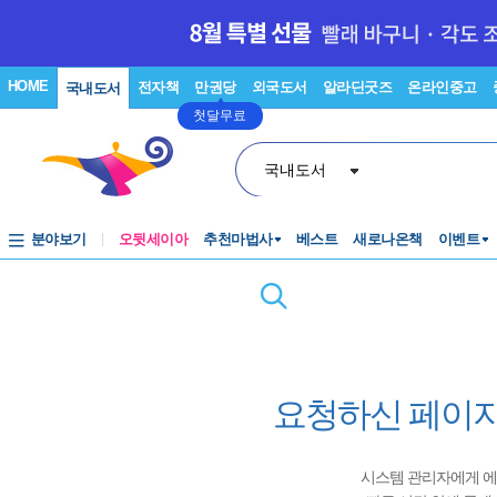
HOME
전자책
만권당
외국도서
알라딘굿즈
온라인중고
국내도서
첫달무료
국내도서
분야보기
오뒷세이아
추천마법사
베스트
새로나온책
이벤트
요청하신 페이지
시스템 관리자에게 에