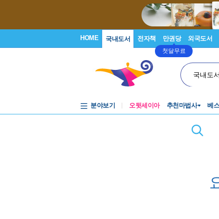
HOME
전자책
만권당
외국도서
국내도서
첫달무료
국내도
분야보기
오뒷세이아
추천마법사
베