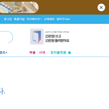
로그인
회원가입
마이페이지
고객센터
장바구니
(0)
투비컨티뉴드
펀드
북플
서재
창작플랫폼
투비컨티뉴드
.