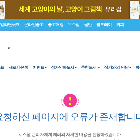
알라딘굿즈
온라인중고
중고매장
우주점
음반
블루레이
커피
서
스트
새로나온책
이벤트
정가인하도서
추천도서
작가와의 만남
북
요청하신 페이지에 오류가 존재합니다
시스템 관리자에게 에러의 자세한 내용을 전송하였습니다.