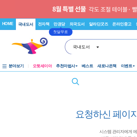
HOME
전자책
만권당
외국도서
알라딘굿즈
온라인중고
국내도서
첫달무료
국내도서
분야보기
오뒷세이아
추천마법사
베스트
새로나온책
이벤트
요청하신 페이지
시스템 관리자에게 에