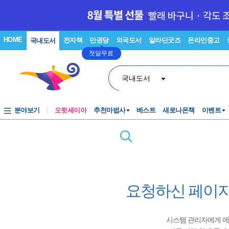
HOME
전자책
만권당
외국도서
알라딘굿즈
온라인중고
국내도서
첫달무료
국내도서
분야보기
오뒷세이아
추천마법사
베스트
새로나온책
이벤트
요청하신 페이지
시스템 관리자에게 에