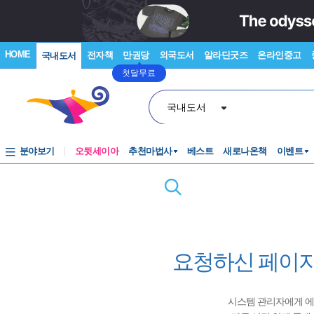
HOME
전자책
만권당
외국도서
알라딘굿즈
온라인중고
국내도서
첫달무료
국내도서
분야보기
오뒷세이아
추천마법사
베스트
새로나온책
이벤트
요청하신 페이지
시스템 관리자에게 에