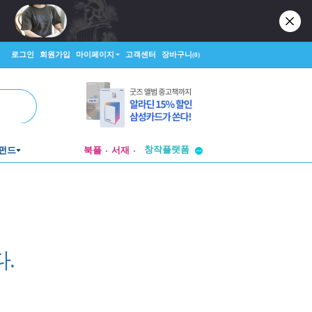
로그인
회원가입
마이페이지
고객센터
장바구니
(0)
투비컨티뉴드
창작플랫폼
펀드
북플
서재
투비컨티뉴드
.