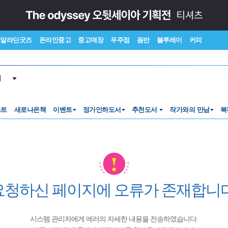
알라딘굿즈
온라인중고
중고매장
우주점
음반
블루레이
커피
서
스트
새로나온책
이벤트
정가인하도서
추천도서
작가와의 만남
북
요청하신 페이지에 오류가 존재합니다
시스템 관리자에게 에러의 자세한 내용을 전송하였습니다.