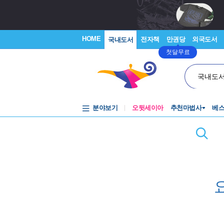
HOME
전자책
만권당
외국도서
국내도서
첫달무료
국내도
분야보기
오뒷세이아
추천마법사
베