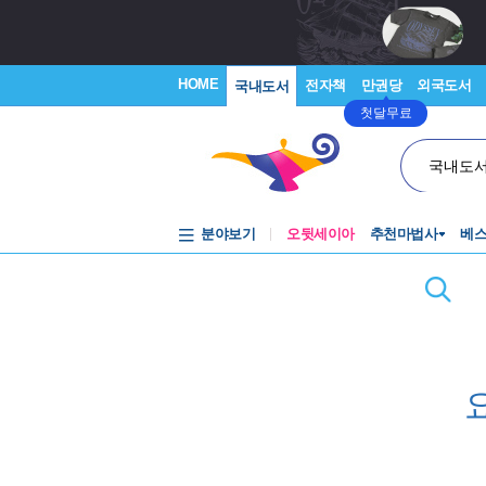
HOME
전자책
만권당
외국도서
국내도서
첫달무료
국내도
분야보기
오뒷세이아
추천마법사
베