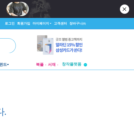
로그인
회원가입
마이페이지
고객센터
장바구니
(0)
투비컨티뉴드
창작플랫폼
펀드
북플
서재
투비컨티뉴드
.