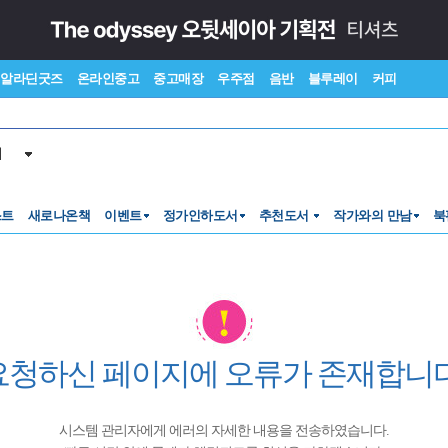
알라딘굿즈
온라인중고
중고매장
우주점
음반
블루레이
커피
서
스트
새로나온책
이벤트
정가인하도서
추천도서
작가와의 만남
북
요청하신 페이지에 오류가 존재합니다
시스템 관리자에게 에러의 자세한 내용을 전송하였습니다.