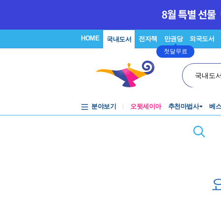
HOME
전자책
만권당
외국도서
국내도서
첫달무료
국내도
분야보기
오뒷세이아
추천마법사
베