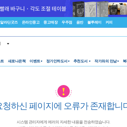
알라딘굿즈
온라인중고
중고매장
우주점
음반
블루레이
커피
서
스트
새로나온책
이벤트
정가인하도서
추천도서
작가와의 만남
북
요청하신 페이지에 오류가 존재합니다
시스템 관리자에게 에러의 자세한 내용을 전송하였습니다.