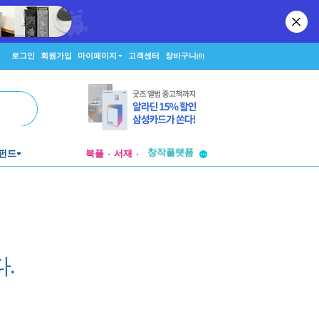
로그인
회원가입
마이페이지
고객센터
장바구니
(0)
투비컨티뉴드
창작플랫폼
펀드
북플
서재
투비컨티뉴드
.