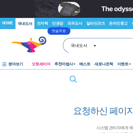
HOME
전자책
만권당
외국도서
알라딘굿즈
온라인중고
국내도서
첫달무료
국내도서
분야보기
오뒷세이아
추천마법사
베스트
새로나온책
이벤트
요청하신 페이지
시스템 관리자에게 에