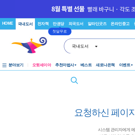
HOME
전자책
만권당
외국도서
알라딘굿즈
온라인중고
국내도서
첫달무료
국내도서
분야보기
오뒷세이아
추천마법사
베스트
새로나온책
이벤트
요청하신 페이지
시스템 관리자에게 에