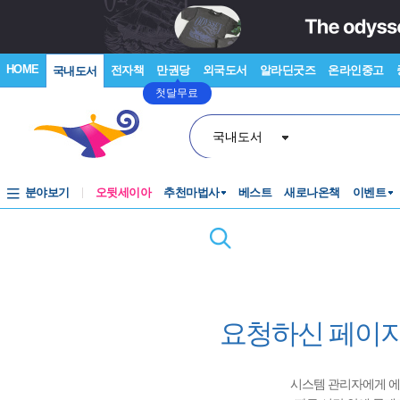
HOME
전자책
만권당
외국도서
알라딘굿즈
온라인중고
국내도서
첫달무료
국내도서
분야보기
오뒷세이아
추천마법사
베스트
새로나온책
이벤트
요청하신 페이지
시스템 관리자에게 에