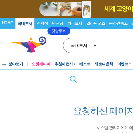
HOME
전자책
만권당
외국도서
알라딘굿즈
온라인중고
국내도서
첫달무료
국내도서
분야보기
오뒷세이아
추천마법사
베스트
새로나온책
이벤트
요청하신 페이지
시스템 관리자에게 에