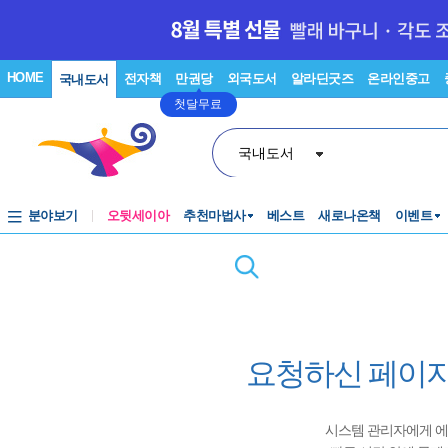
HOME
전자책
만권당
외국도서
알라딘굿즈
온라인중고
국내도서
첫달무료
국내도서
분야보기
오뒷세이아
추천마법사
베스트
새로나온책
이벤트
요청하신 페이지
시스템 관리자에게 에