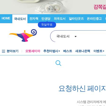
HOME
전자책
만권당
외국도서
알라딘굿즈
온라인중고
국내도서
첫달무료
국내도서
분야보기
오뒷세이아
추천마법사
베스트
새로나온책
이벤트
요청하신 페이지
시스템 관리자에게 에