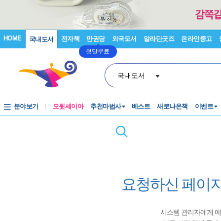
HOME
전자책
만권당
외국도서
알라딘굿즈
온라인중고
국내도서
첫달무료
국내도서
분야보기
오뒷세이아
추천마법사
베스트
새로나온책
이벤트
요청하신 페이지
시스템 관리자에게 에