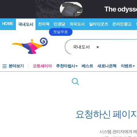
HOME
전자책
만권당
외국도서
알라딘굿즈
온라인중고
국내도서
첫달무료
국내도서
분야보기
오뒷세이아
추천마법사
베스트
새로나온책
이벤트
요청하신 페이지
시스템 관리자에게 에