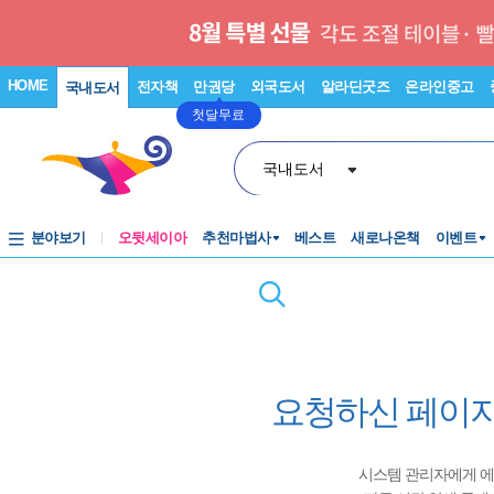
HOME
전자책
만권당
외국도서
알라딘굿즈
온라인중고
국내도서
첫달무료
국내도서
분야보기
오뒷세이아
추천마법사
베스트
새로나온책
이벤트
요청하신 페이지
시스템 관리자에게 에