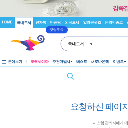
HOME
전자책
만권당
외국도서
알라딘굿즈
온라인중고
국내도서
첫달무료
국내도서
분야보기
오뒷세이아
추천마법사
베스트
새로나온책
이벤트
요청하신 페이지
시스템 관리자에게 에