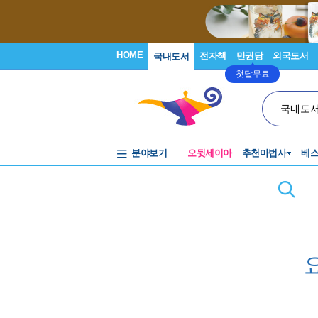
HOME
전자책
만권당
외국도서
국내도서
첫달무료
국내도
분야보기
오뒷세이아
추천마법사
베