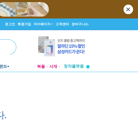
로그인
회원가입
마이페이지
고객센터
장바구니
(0)
투비컨티뉴드
창작플랫폼
펀드
북플
서재
투비컨티뉴드
.