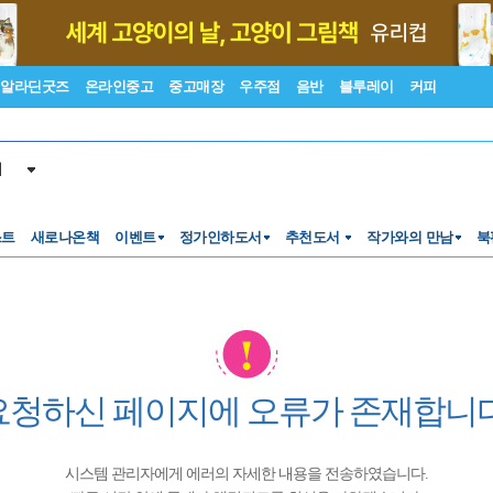
알라딘굿즈
온라인중고
중고매장
우주점
음반
블루레이
커피
서
스트
새로나온책
이벤트
정가인하도서
추천도서
작가와의 만남
북
요청하신 페이지에 오류가 존재합니다
시스템 관리자에게 에러의 자세한 내용을 전송하였습니다.