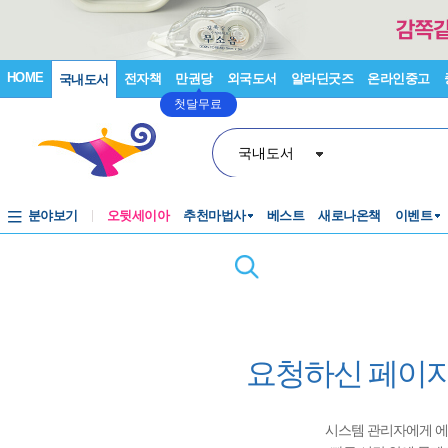
HOME
전자책
만권당
외국도서
알라딘굿즈
온라인중고
국내도서
첫달무료
국내도서
분야보기
오뒷세이아
추천마법사
베스트
새로나온책
이벤트
요청하신 페이지
시스템 관리자에게 에