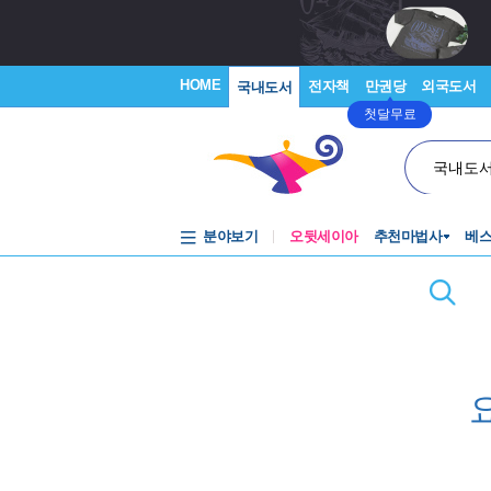
HOME
전자책
만권당
외국도서
국내도서
첫달무료
국내도
분야보기
오뒷세이아
추천마법사
베