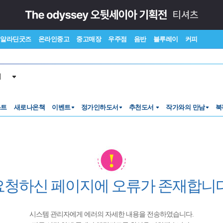
알라딘굿즈
온라인중고
중고매장
우주점
음반
블루레이
커피
서
스트
새로나온책
이벤트
정가인하도서
추천도서
작가와의 만남
북
요청하신 페이지에 오류가 존재합니다
시스템 관리자에게 에러의 자세한 내용을 전송하였습니다.