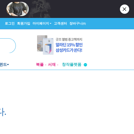
로그인
회원가입
마이페이지
고객센터
장바구니
(0)
투비컨티뉴드
창작플랫폼
펀드
북플
서재
투비컨티뉴드
.