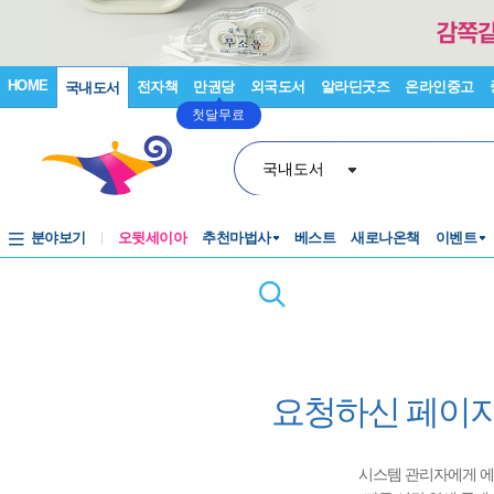
HOME
전자책
만권당
외국도서
알라딘굿즈
온라인중고
국내도서
첫달무료
국내도서
분야보기
오뒷세이아
추천마법사
베스트
새로나온책
이벤트
요청하신 페이지
시스템 관리자에게 에