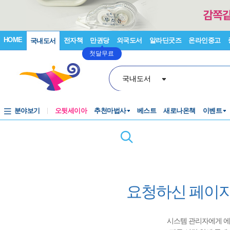
HOME
전자책
만권당
외국도서
알라딘굿즈
온라인중고
국내도서
첫달무료
국내도서
분야보기
오뒷세이아
추천마법사
베스트
새로나온책
이벤트
요청하신 페이지
시스템 관리자에게 에