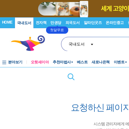
HOME
전자책
만권당
외국도서
알라딘굿즈
온라인중고
국내도서
첫달무료
국내도서
분야보기
오뒷세이아
추천마법사
베스트
새로나온책
이벤트
요청하신 페이지
시스템 관리자에게 에