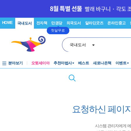
HOME
전자책
만권당
외국도서
알라딘굿즈
온라인중고
국내도서
첫달무료
국내도서
분야보기
오뒷세이아
추천마법사
베스트
새로나온책
이벤트
요청하신 페이지
시스템 관리자에게 에