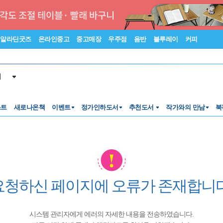
알라딘굿즈
온라인중고
중고매장
우주점
음반
블루레이
커피
서
스트
새로나온책
이벤트
정가인하도서
추천도서
작가와의 만남
북
요청하신 페이지에 오류가 존재합니다
시스템 관리자에게 에러의 자세한 내용을 전송하였습니다.