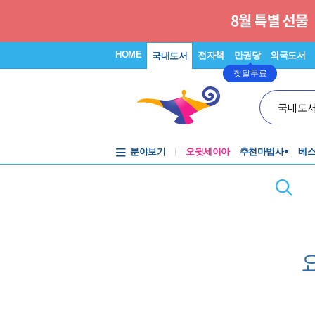
HOME
전자책
만권당
외국도서
국내도서
첫달무료
국내도
분야보기
오뒷세이아
추천마법사
베