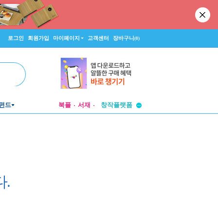
로그인
회원가입
마이페이지
고객센터
장바구니
(0)
투비컨티뉴드
펀드
북플
서재
창작플랫폼
투비컨티뉴드
.