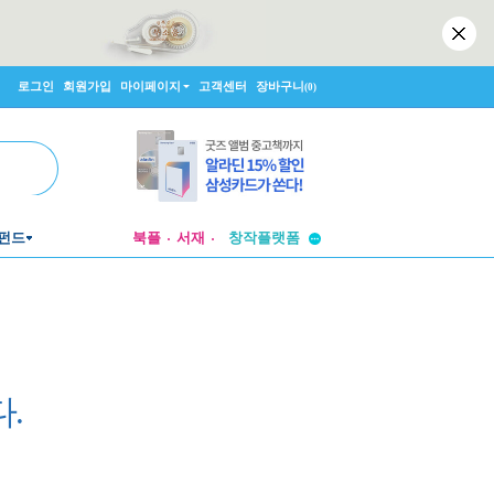
로그인
회원가입
마이페이지
고객센터
장바구니
(0)
투비컨티뉴드
창작플랫폼
펀드
북플
서재
투비컨티뉴드
.