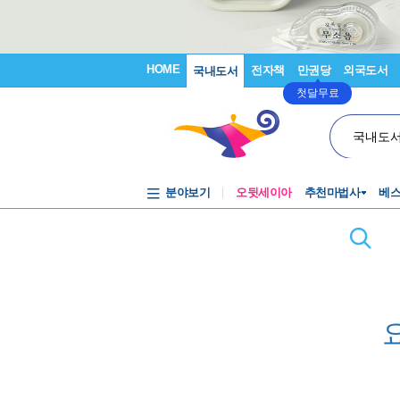
HOME
전자책
만권당
외국도서
국내도서
첫달무료
국내도
분야보기
오뒷세이아
추천마법사
베