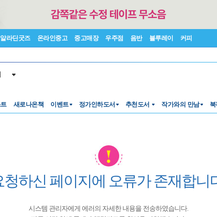
알라딘굿즈
온라인중고
중고매장
우주점
음반
블루레이
커피
서
스트
새로나온책
이벤트
정가인하도서
추천도서
작가와의 만남
북
요청하신 페이지에 오류가 존재합니다
시스템 관리자에게 에러의 자세한 내용을 전송하였습니다.