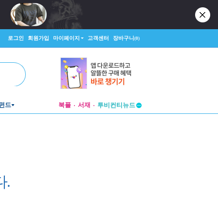
로그인
회원가입
마이페이지
고객센터
장바구니
(0)
펀드
북플
서재
투비컨티뉴드
창작플랫폼
투비컨티뉴드
.