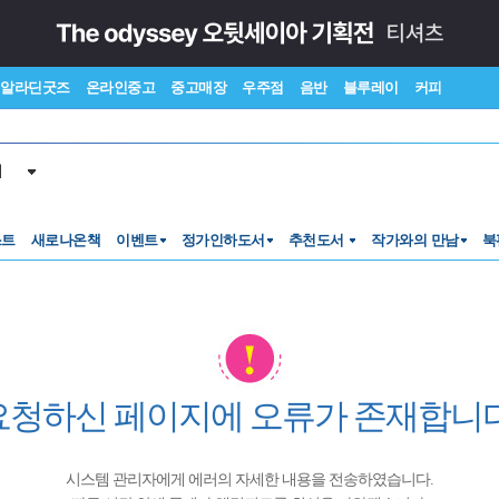
알라딘굿즈
온라인중고
중고매장
우주점
음반
블루레이
커피
서
스트
새로나온책
이벤트
정가인하도서
추천도서
작가와의 만남
북
요청하신 페이지에 오류가 존재합니다
시스템 관리자에게 에러의 자세한 내용을 전송하였습니다.