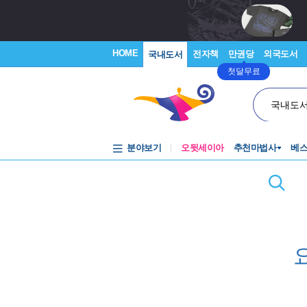
HOME
전자책
만권당
외국도서
국내도서
첫달무료
국내도
분야보기
오뒷세이아
추천마법사
베