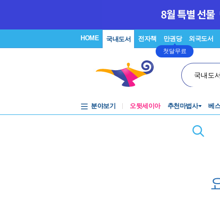
HOME
전자책
만권당
외국도서
국내도서
첫달무료
국내도
분야보기
오뒷세이아
추천마법사
베