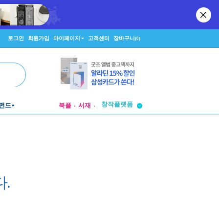
로그인
회원가입
마이페이지
고객센터
장바구니
(0)
투비컨티뉴드
창작플랫폼
펀드
북플
서재
투비컨티뉴드
.