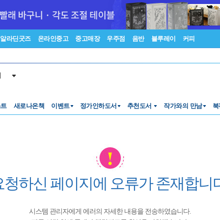
알라딘굿즈
온라인중고
중고매장
우주점
음반
블루레이
커피
서
스트
새로나온책
이벤트
정가인하도서
추천도서
작가와의 만남
북
요청하신 페이지에 오류가 존재합니다
시스템 관리자에게 에러의 자세한 내용을 전송하였습니다.