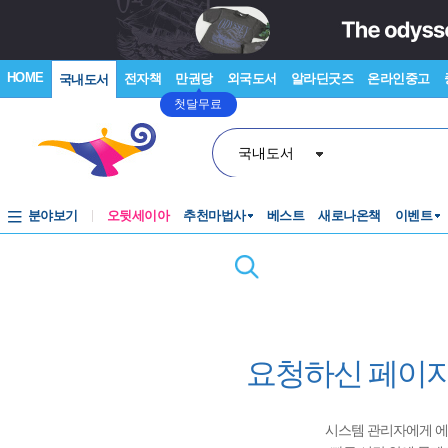
HOME
전자책
만권당
외국도서
알라딘굿즈
온라인중고
국내도서
첫달무료
국내도서
분야보기
오뒷세이아
추천마법사
베스트
새로나온책
이벤트
요청하신 페이지
시스템 관리자에게 에