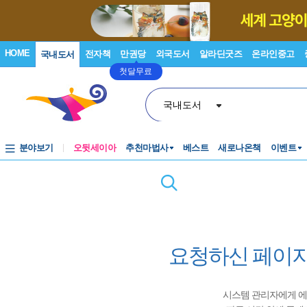
HOME
전자책
만권당
외국도서
알라딘굿즈
온라인중고
국내도서
첫달무료
국내도서
분야보기
오뒷세이아
추천마법사
베스트
새로나온책
이벤트
요청하신 페이지
시스템 관리자에게 에