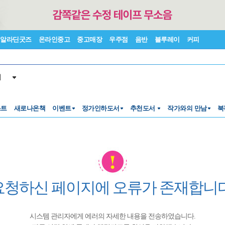
알라딘굿즈
온라인중고
중고매장
우주점
음반
블루레이
커피
서
스트
새로나온책
이벤트
정가인하도서
추천도서
작가와의 만남
북
요청하신 페이지에 오류가 존재합니다
시스템 관리자에게 에러의 자세한 내용을 전송하였습니다.