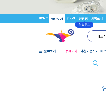
HOME
전자책
만권당
외국도서
국내도서
첫달무료
국내도
분야보기
오뒷세이아
추천마법사
베