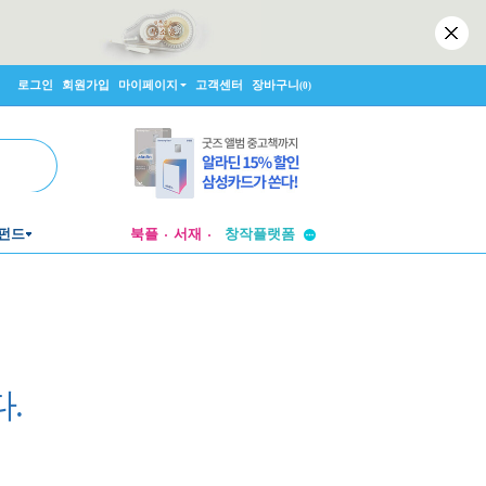
로그인
회원가입
마이페이지
고객센터
장바구니
(0)
투비컨티뉴드
펀드
북플
서재
창작플랫폼
투비컨티뉴드
.