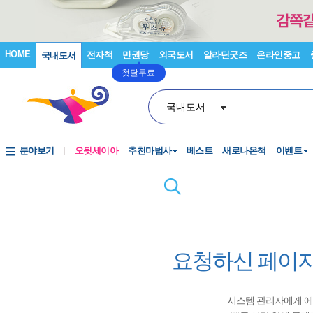
HOME
전자책
만권당
외국도서
알라딘굿즈
온라인중고
국내도서
첫달무료
국내도서
분야보기
오뒷세이아
추천마법사
베스트
새로나온책
이벤트
요청하신 페이지
시스템 관리자에게 에