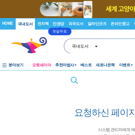
HOME
전자책
만권당
외국도서
알라딘굿즈
온라인중고
국내도서
첫달무료
국내도서
분야보기
오뒷세이아
추천마법사
베스트
새로나온책
이벤트
요청하신 페이지
시스템 관리자에게 에