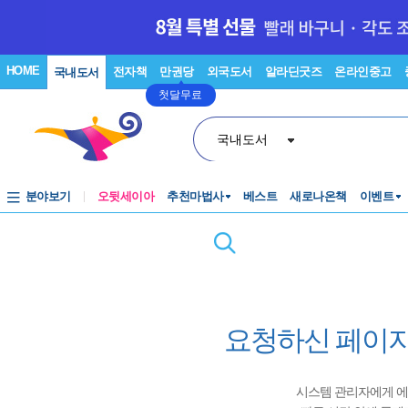
HOME
전자책
만권당
외국도서
알라딘굿즈
온라인중고
국내도서
첫달무료
국내도서
분야보기
오뒷세이아
추천마법사
베스트
새로나온책
이벤트
요청하신 페이지
시스템 관리자에게 에