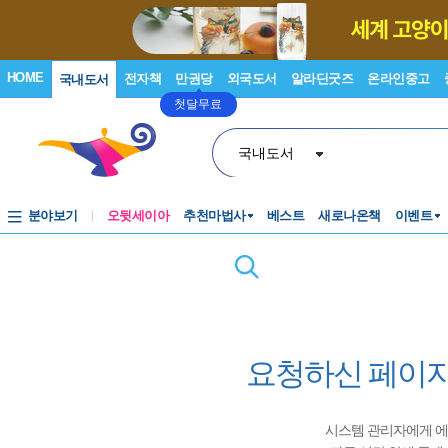
HOME
전자책
만권당
외국도서
알라딘굿즈
온라인중고
국내도서
첫달무료
국내도서
분야보기
오뒷세이아
추천마법사
베스트
새로나온책
이벤트
요청하신 페이지
시스템 관리자에게 에