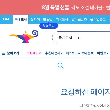
HOME
전자책
만권당
외국도서
알라딘굿즈
온라인중고
국내도서
첫달무료
국내도서
분야보기
오뒷세이아
추천마법사
베스트
새로나온책
이벤트
요청하신 페이지
시스템 관리자에게 에