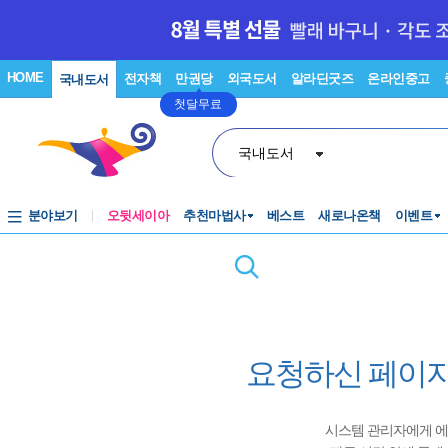
HOME
전자책
만권당
외국도서
알라딘굿즈
온라인중고
국내도서
첫달무료
국내도서
분야보기
오뒷세이아
추천마법사
베스트
새로나온책
이벤트
요청하신 페이지
시스템 관리자에게 에