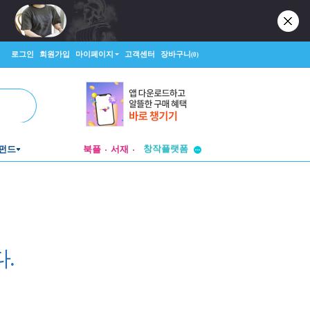
로그인
회원가입
마이페이지
고객센터
장바구니
(0)
투비컨티뉴드
창작플랫폼
펀드
북플
서재
투비컨티뉴드
.