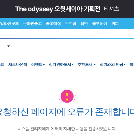
알라딘굿즈
온라인중고
중고매장
우주점
음반
블루레이
커피
서
스트
새로나온책
이벤트
정가인하도서
추천도서
작가와의 만남
북
요청하신 페이지에 오류가 존재합니다
시스템 관리자에게 에러의 자세한 내용을 전송하였습니다.