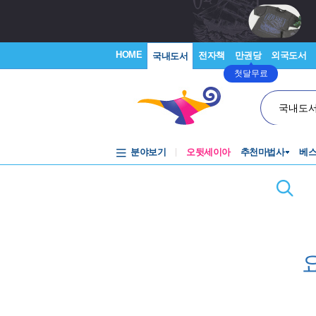
HOME
전자책
만권당
외국도서
국내도서
첫달무료
국내도
분야보기
오뒷세이아
추천마법사
베