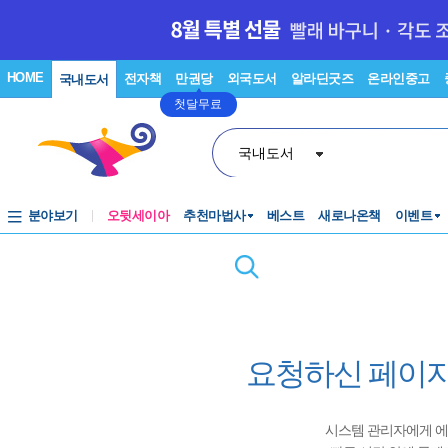
HOME
전자책
만권당
외국도서
알라딘굿즈
온라인중고
국내도서
첫달무료
국내도서
분야보기
오뒷세이아
추천마법사
베스트
새로나온책
이벤트
요청하신 페이지
시스템 관리자에게 에