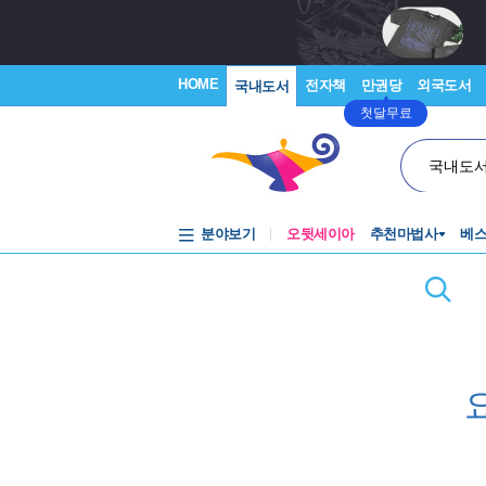
HOME
전자책
만권당
외국도서
국내도서
첫달무료
국내도
분야보기
오뒷세이아
추천마법사
베