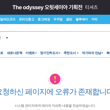
알라딘굿즈
온라인중고
중고매장
우주점
음반
블루레이
커피
서
스트
새로나온책
이벤트
정가인하도서
추천도서
작가와의 만남
북
요청하신 페이지에 오류가 존재합니다
시스템 관리자에게 에러의 자세한 내용을 전송하였습니다.