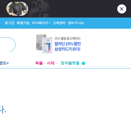
로그인
회원가입
마이페이지
고객센터
장바구니
(0)
투비컨티뉴드
펀드
북플
서재
창작플랫폼
투비컨티뉴드
.