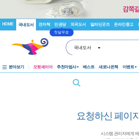
HOME
전자책
만권당
외국도서
알라딘굿즈
온라인중고
국내도서
첫달무료
국내도서
분야보기
오뒷세이아
추천마법사
베스트
새로나온책
이벤트
요청하신 페이지
시스템 관리자에게 에