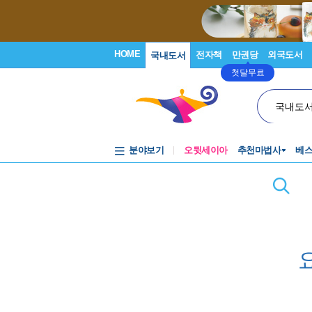
HOME
전자책
만권당
외국도서
국내도서
첫달무료
국내도
분야보기
오뒷세이아
추천마법사
베