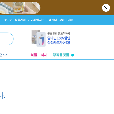
로그인
회원가입
마이페이지
고객센터
장바구니
(0)
투비컨티뉴드
창작플랫폼
펀드
북플
서재
투비컨티뉴드
.