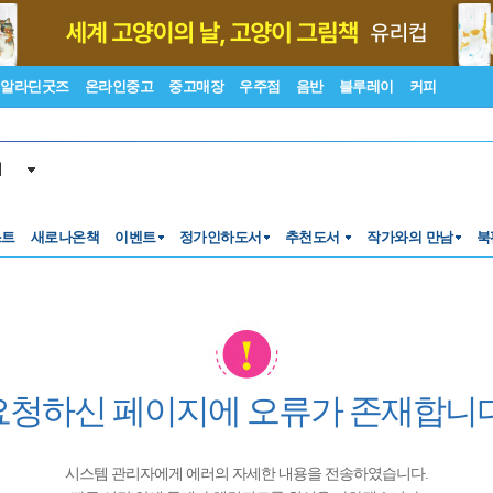
알라딘굿즈
온라인중고
중고매장
우주점
음반
블루레이
커피
서
스트
새로나온책
이벤트
정가인하도서
추천도서
작가와의 만남
북
요청하신 페이지에 오류가 존재합니다
시스템 관리자에게 에러의 자세한 내용을 전송하였습니다.