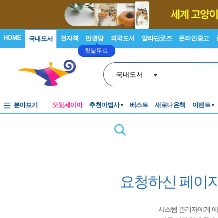
HOME
전자책
만권당
외국도서
알라딘굿즈
온라인중고
국내도서
첫달무료
국내도서
분야보기
오뒷세이아
추천마법사
베스트
새로나온책
이벤트
요청하신 페이지
시스템 관리자에게 에