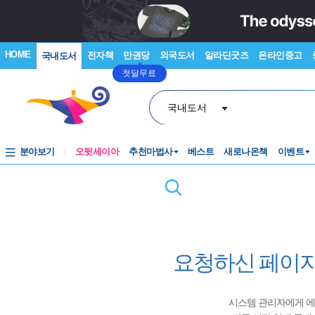
HOME
전자책
만권당
외국도서
알라딘굿즈
온라인중고
국내도서
첫달무료
국내도서
분야보기
오뒷세이아
추천마법사
베스트
새로나온책
이벤트
요청하신 페이지
시스템 관리자에게 에